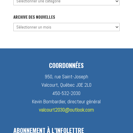
Chercher
par
catégorie
ARCHIVE DES NOUVELLES
Archive
des
nouvelles
COORDONNÉES
950, rue Saint-Joseph
Valcourt, Québec J0E 2L0
450-532-2030
Kevin Bombardier, directeur général
valcourt2030@outlook.com
ABONNEMENT À L’INFOLETTRE