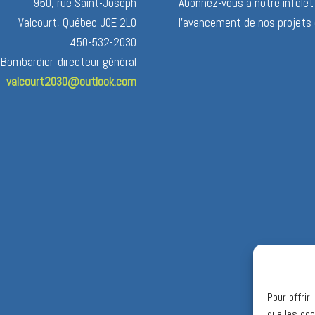
950, rue Saint-Joseph
Abonnez-vous à notre infolett
Valcourt, Québec J0E 2L0
l’avancement de nos projets 
450-532-2030
 Bombardier, directeur général
valcourt2030@outlook.com
Pour offrir
que les coo