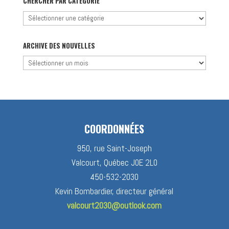
CHERCHER PAR CATÉGORIE
Chercher
par
catégorie
ARCHIVE DES NOUVELLES
Archive
des
nouvelles
COORDONNÉES
950, rue Saint-Joseph
Valcourt, Québec J0E 2L0
450-532-2030
Kevin Bombardier, directeur général
valcourt2030@outlook.com