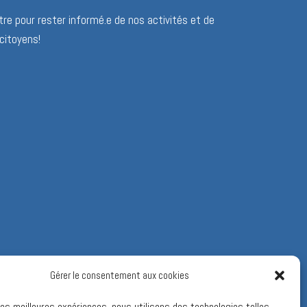
re pour rester informé.e de nos activités et de
citoyens!
Gérer le consentement aux cookies
 les meilleures expériences, nous utilisons des technologies telles