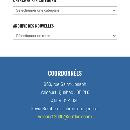
CHERCHER PAR CATÉGORIE
Chercher
par
catégorie
ARCHIVE DES NOUVELLES
Archive
des
nouvelles
COORDONNÉES
950, rue Saint-Joseph
Valcourt, Québec J0E 2L0
450-532-2030
Kevin Bombardier, directeur général
valcourt2030@outlook.com