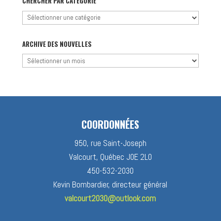
CHERCHER PAR CATÉGORIE
Chercher
par
catégorie
ARCHIVE DES NOUVELLES
Archive
des
nouvelles
COORDONNÉES
950, rue Saint-Joseph
Valcourt, Québec J0E 2L0
450-532-2030
Kevin Bombardier, directeur général
valcourt2030@outlook.com