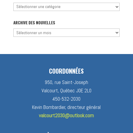
Chercher
par
catégorie
ARCHIVE DES NOUVELLES
Archive
des
nouvelles
COORDONNÉES
950, rue Saint-Joseph
Valcourt, Québec J0E 2L0
450-532-2030
Kevin Bombardier, directeur général
valcourt2030@outlook.com