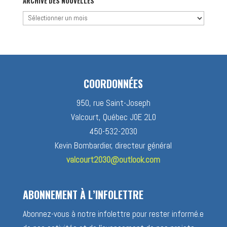
catégorie
ARCHIVE DES NOUVELLES
Archive
des
nouvelles
COORDONNÉES
950, rue Saint-Joseph
Valcourt, Québec J0E 2L0
450-532-2030
Kevin Bombardier, directeur général
valcourt2030@outlook.com
ABONNEMENT À L’INFOLETTRE
Abonnez-vous à notre infolettre pour rester informé.e