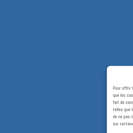
Pour offrir
que les coo
fait de con
telles que 
de ne pas c
sur certain