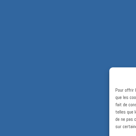
Pour offrir
que les coo
fait de con
telles que 
de ne pas c
sur certain