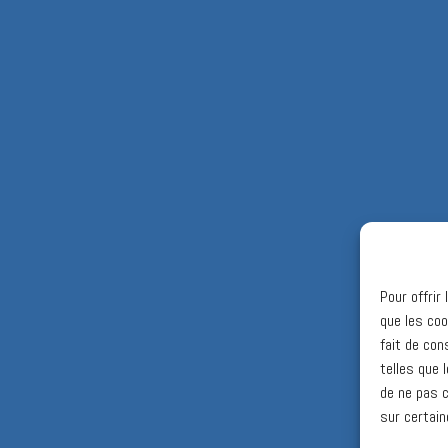
Pour offrir
que les coo
fait de con
telles que 
de ne pas c
sur certain