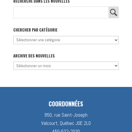
RECHERCHE DANS LES NOUVELLES
CHERCHER PAR CATÉGORIE
Chercher
par
catégorie
ARCHIVE DES NOUVELLES
Archive
des
nouvelles
COORDONNÉES
950, rue Saint-Joseph
Valcourt, Québec J0E 2L0
450-532-2030