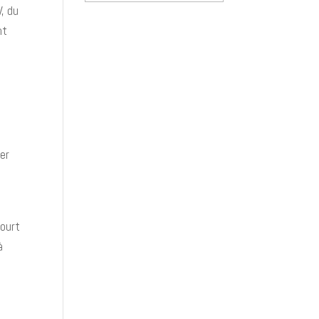
des
, du
nouvelles
nt
uer
court
à