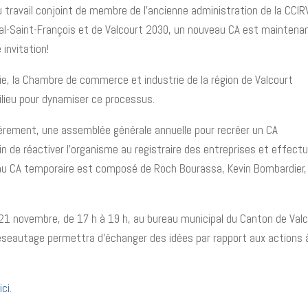
 travail conjoint de membre de l’ancienne administration de la CCIRV
al-Saint-François et de Valcourt 2030, un nouveau CA est maintena
invitation!
e, la Chambre de commerce et industrie de la région de Valcourt
ilieu pour dynamiser ce processus.
èrement, une assemblée générale annuelle pour recréer un CA
in de réactiver l’organisme au registraire des entreprises et effect
uveau CA temporaire est composé de Roch Bourassa, Kevin Bombardier,
 21 novembre, de 17 h à 19 h, au bureau municipal du Canton de Val
réseautage permettra d’échanger des idées par rapport aux actions 
ici.