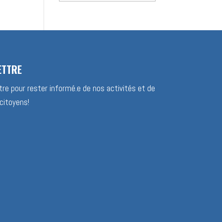
des
nouvelles
ETTRE
re pour rester informé.e de nos activités et de
citoyens!