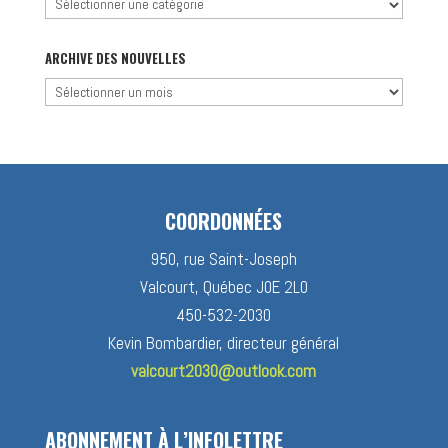
Chercher
par
catégorie
ARCHIVE DES NOUVELLES
Archive
des
nouvelles
COORDONNÉES
950, rue Saint-Joseph
Valcourt, Québec J0E 2L0
450-532-2030
Kevin Bombardier, directeur général
valcourt2030@outlook.com
ABONNEMENT À L’INFOLETTRE