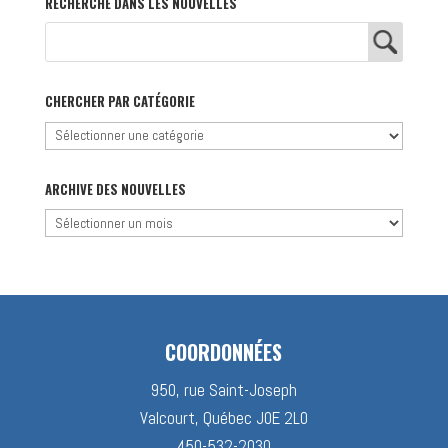
RECHERCHE DANS LES NOUVELLES
CHERCHER PAR CATÉGORIE
Chercher
par
catégorie
ARCHIVE DES NOUVELLES
Archive
des
nouvelles
COORDONNÉES
950, rue Saint-Joseph
Valcourt, Québec J0E 2L0
450-532-2030