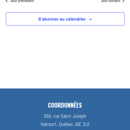
Jour précédent
Jour suivant
S’abonner au calendrier
COORDONNÉES
950, rue Saint-Joseph
Valcourt, Québec J0E 2L0