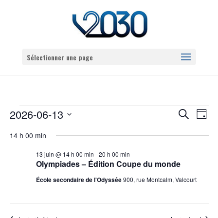
Sélectionner une page
ÉVÈNEMENTS
RECHERCHE
NAVI
2026-06-13
Recherche
Jour
DE
ET
FOR
Sélectionnez
VUES
14 h 00 min
NAVIGATION
13
une
ÉVÈN
DE
JUIN
13 juin @ 14 h 00 min
-
20 h 00 min
date.
VUES
Olympiades – Édition Coupe du monde
2026
ÉVÈNEMENTS
École secondaire de l'Odyssée
900, rue Montcalm, Valcourt