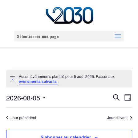
Sélectionner une page
ÉVÈNEMENTS
Aucun évènements planifié pour 5 août 2026. Passer aux
FOR
Notice
évènements suivants
.
5
RECHERCHE
NAVI
2026-08-05
Recherche
AOÛT
Jour
DE
ET
Sélectionnez
2026
VUES
NAVIGATION
une
ÉVÈN
Jour précédent
Jour suivant
DE
date.
VUES
ÉVÈNEMENTS
S’abonner au calendrier