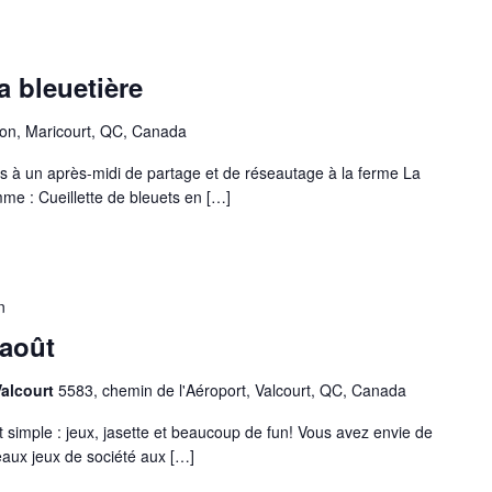
la bleuetière
xon, Maricourt, QC, Canada
s à un après-midi de partage et de réseautage à la ferme La
me : Cueillette de bleuets en […]
n
 août
Valcourt
5583, chemin de l'Aéroport, Valcourt, QC, Canada
t simple : jeux, jasette et beaucoup de fun! Vous avez envie de
eaux jeux de société aux […]