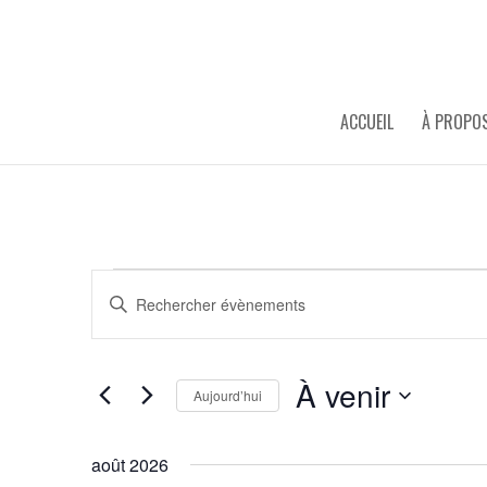
ACCUEIL
À PROPO
ÉVÈNEMENTS
RECHERCHE
Saisir
ET
mot-
NAVIGATION
clé.
DE
À venir
VUES
Rechercher
Aujourd’hui
ÉVÈNEMENTS
Évènements
Sélectionnez
par
une
août 2026
mot-