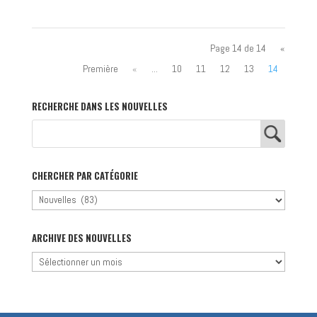
Page 14 de 14
«
Première
«
...
10
11
12
13
14
RECHERCHE DANS LES NOUVELLES
CHERCHER PAR CATÉGORIE
Chercher
par
catégorie
ARCHIVE DES NOUVELLES
Archive
des
nouvelles